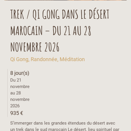
TREK / QI GONG DANS LE DÉSERT
MAROCAIN – DU 21 AU 28
NOVEMBRE 2026
Qi Gong, Randonnée, Méditation
8 jour(s)
Du 21
novembre
au 28
novembre
2026
935 €
S’immerger dans les grandes étendues du désert avec
un trek dans le sud marocain Le désert, lieu spirituel par